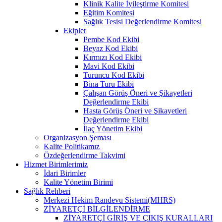
Klinik Kalite İyileştirme Komitesi
Eğitim Komitesi
Sağlık Tesisi Değerlendirme Komitesi
Ekipler
Pembe Kod Ekibi
Beyaz Kod Ekibi
Kırmızı Kod Ekibi
Mavi Kod Ekibi
Turuncu Kod Ekibi
Bina Turu Ekibi
Çalışan Görüş Öneri ve Şikayetleri
Değerlendirme Ekibi
Hasta Görüş Öneri ve Şikayetleri
Değerlendirme Ekibi
İlaç Yönetim Ekibi
Organizasyon Şeması
Kalite Politikamız
Özdeğerlendirme Takvimi
Hizmet Birimlerimiz
İdari Birimler
Kalite Yönetim Birimi
Sağlık Rehberi
Merkezi Hekim Randevu Sistemi(MHRS)
ZİYARETÇİ BİLGİLENDİRME
ZİYARETÇİ GİRİŞ VE ÇIKIŞ KURALLARI