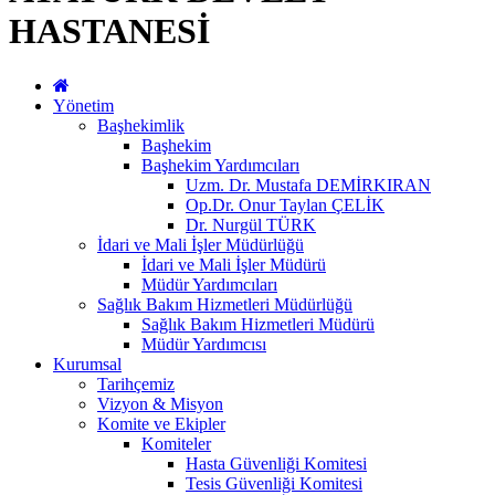
HASTANESİ
Yönetim
Başhekimlik
Başhekim
Başhekim Yardımcıları
Uzm. Dr. Mustafa DEMİRKIRAN
Op.Dr. Onur Taylan ÇELİK
Dr. Nurgül TÜRK
İdari ve Mali İşler Müdürlüğü
İdari ve Mali İşler Müdürü
Müdür Yardımcıları
Sağlık Bakım Hizmetleri Müdürlüğü
Sağlık Bakım Hizmetleri Müdürü
Müdür Yardımcısı
Kurumsal
Tarihçemiz
Vizyon & Misyon
Komite ve Ekipler
Komiteler
Hasta Güvenliği Komitesi
Tesis Güvenliği Komitesi