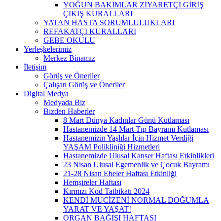
YOĞUN BAKIMLAR ZİYARETÇİ GİRİŞ
ÇIKIŞ KURALLARI
YATAN HASTA SORUMLULUKLARI
REFAKATÇI KURALLARI
GEBE OKULU
Yerleşkelerimiz
Merkez Binamız
İletişim
Görüş ve Öneriler
Çalışan Görüş ve Öneriler
Digital Medya
Medyada Biz
Bizden Haberler
8 Mart Dünya Kadınlar Günü Kutlaması
Hastanemizde 14 Mart Tıp Bayramı Kutlaması
Hastanemizin Yaşlılar İçin Hizmet Verdiği
YAŞAM Polikliniği Hizmetleri
Hastanemizde Ulusal Kanser Haftası Etkinlikleri
23 Nisan Ulusal Egemenlik ve Çocuk Bayramı
21-28 Nisan Ebeler Haftası Etkinliği
Hemşireler Haftası
Kırmızı Kod Tatbikatı 2024
KENDİ MUCİZENİ NORMAL DOĞUMLA
YARAT VE YAŞAT!
ORGAN BAĞIŞI HAFTASI