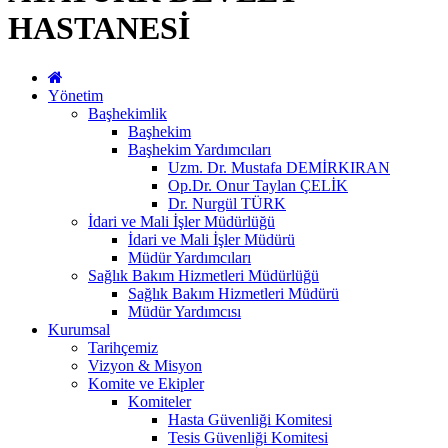
HASTANESİ
Yönetim
Başhekimlik
Başhekim
Başhekim Yardımcıları
Uzm. Dr. Mustafa DEMİRKIRAN
Op.Dr. Onur Taylan ÇELİK
Dr. Nurgül TÜRK
İdari ve Mali İşler Müdürlüğü
İdari ve Mali İşler Müdürü
Müdür Yardımcıları
Sağlık Bakım Hizmetleri Müdürlüğü
Sağlık Bakım Hizmetleri Müdürü
Müdür Yardımcısı
Kurumsal
Tarihçemiz
Vizyon & Misyon
Komite ve Ekipler
Komiteler
Hasta Güvenliği Komitesi
Tesis Güvenliği Komitesi