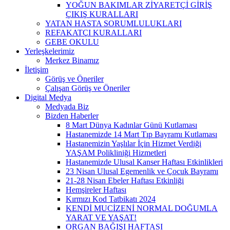
YOĞUN BAKIMLAR ZİYARETÇİ GİRİŞ
ÇIKIŞ KURALLARI
YATAN HASTA SORUMLULUKLARI
REFAKATÇI KURALLARI
GEBE OKULU
Yerleşkelerimiz
Merkez Binamız
İletişim
Görüş ve Öneriler
Çalışan Görüş ve Öneriler
Digital Medya
Medyada Biz
Bizden Haberler
8 Mart Dünya Kadınlar Günü Kutlaması
Hastanemizde 14 Mart Tıp Bayramı Kutlaması
Hastanemizin Yaşlılar İçin Hizmet Verdiği
YAŞAM Polikliniği Hizmetleri
Hastanemizde Ulusal Kanser Haftası Etkinlikleri
23 Nisan Ulusal Egemenlik ve Çocuk Bayramı
21-28 Nisan Ebeler Haftası Etkinliği
Hemşireler Haftası
Kırmızı Kod Tatbikatı 2024
KENDİ MUCİZENİ NORMAL DOĞUMLA
YARAT VE YAŞAT!
ORGAN BAĞIŞI HAFTASI