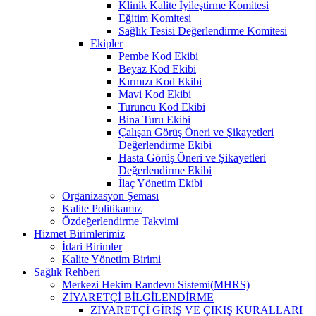
Klinik Kalite İyileştirme Komitesi
Eğitim Komitesi
Sağlık Tesisi Değerlendirme Komitesi
Ekipler
Pembe Kod Ekibi
Beyaz Kod Ekibi
Kırmızı Kod Ekibi
Mavi Kod Ekibi
Turuncu Kod Ekibi
Bina Turu Ekibi
Çalışan Görüş Öneri ve Şikayetleri
Değerlendirme Ekibi
Hasta Görüş Öneri ve Şikayetleri
Değerlendirme Ekibi
İlaç Yönetim Ekibi
Organizasyon Şeması
Kalite Politikamız
Özdeğerlendirme Takvimi
Hizmet Birimlerimiz
İdari Birimler
Kalite Yönetim Birimi
Sağlık Rehberi
Merkezi Hekim Randevu Sistemi(MHRS)
ZİYARETÇİ BİLGİLENDİRME
ZİYARETÇİ GİRİŞ VE ÇIKIŞ KURALLARI