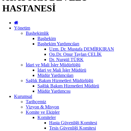
HASTANESİ
Yönetim
Başhekimlik
Başhekim
Başhekim Yardımcıları
Uzm. Dr. Mustafa DEMİRKIRAN
Op.Dr. Onur Taylan ÇELİK
Dr. Nurgül TÜRK
İdari ve Mali İşler Müdürlüğü
İdari ve Mali İşler Müdürü
Müdür Yardımcıları
Sağlık Bakım Hizmetleri Müdürlüğü
Sağlık Bakım Hizmetleri Müdürü
Müdür Yardımcısı
Kurumsal
Tarihçemiz
Vizyon & Misyon
Komite ve Ekipler
Komiteler
Hasta Güvenliği Komitesi
Tesis Güvenliği Komitesi