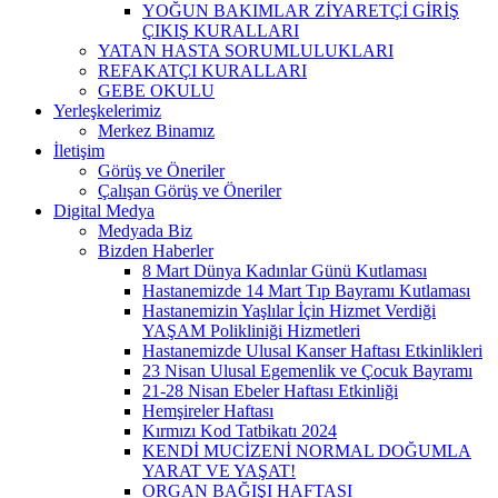
YOĞUN BAKIMLAR ZİYARETÇİ GİRİŞ
ÇIKIŞ KURALLARI
YATAN HASTA SORUMLULUKLARI
REFAKATÇI KURALLARI
GEBE OKULU
Yerleşkelerimiz
Merkez Binamız
İletişim
Görüş ve Öneriler
Çalışan Görüş ve Öneriler
Digital Medya
Medyada Biz
Bizden Haberler
8 Mart Dünya Kadınlar Günü Kutlaması
Hastanemizde 14 Mart Tıp Bayramı Kutlaması
Hastanemizin Yaşlılar İçin Hizmet Verdiği
YAŞAM Polikliniği Hizmetleri
Hastanemizde Ulusal Kanser Haftası Etkinlikleri
23 Nisan Ulusal Egemenlik ve Çocuk Bayramı
21-28 Nisan Ebeler Haftası Etkinliği
Hemşireler Haftası
Kırmızı Kod Tatbikatı 2024
KENDİ MUCİZENİ NORMAL DOĞUMLA
YARAT VE YAŞAT!
ORGAN BAĞIŞI HAFTASI