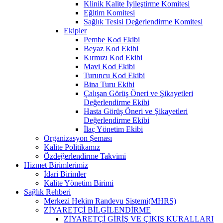
Klinik Kalite İyileştirme Komitesi
Eğitim Komitesi
Sağlık Tesisi Değerlendirme Komitesi
Ekipler
Pembe Kod Ekibi
Beyaz Kod Ekibi
Kırmızı Kod Ekibi
Mavi Kod Ekibi
Turuncu Kod Ekibi
Bina Turu Ekibi
Çalışan Görüş Öneri ve Şikayetleri
Değerlendirme Ekibi
Hasta Görüş Öneri ve Şikayetleri
Değerlendirme Ekibi
İlaç Yönetim Ekibi
Organizasyon Şeması
Kalite Politikamız
Özdeğerlendirme Takvimi
Hizmet Birimlerimiz
İdari Birimler
Kalite Yönetim Birimi
Sağlık Rehberi
Merkezi Hekim Randevu Sistemi(MHRS)
ZİYARETÇİ BİLGİLENDİRME
ZİYARETÇİ GİRİŞ VE ÇIKIŞ KURALLARI