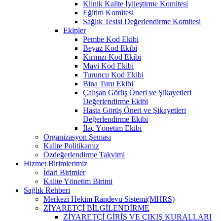
Klinik Kalite İyileştirme Komitesi
Eğitim Komitesi
Sağlık Tesisi Değerlendirme Komitesi
Ekipler
Pembe Kod Ekibi
Beyaz Kod Ekibi
Kırmızı Kod Ekibi
Mavi Kod Ekibi
Turuncu Kod Ekibi
Bina Turu Ekibi
Çalışan Görüş Öneri ve Şikayetleri
Değerlendirme Ekibi
Hasta Görüş Öneri ve Şikayetleri
Değerlendirme Ekibi
İlaç Yönetim Ekibi
Organizasyon Şeması
Kalite Politikamız
Özdeğerlendirme Takvimi
Hizmet Birimlerimiz
İdari Birimler
Kalite Yönetim Birimi
Sağlık Rehberi
Merkezi Hekim Randevu Sistemi(MHRS)
ZİYARETÇİ BİLGİLENDİRME
ZİYARETÇİ GİRİŞ VE ÇIKIŞ KURALLARI