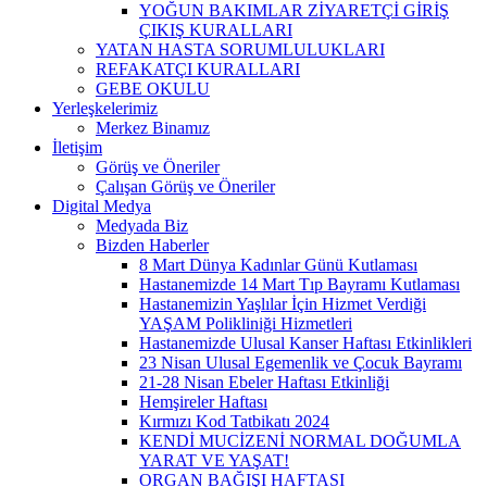
YOĞUN BAKIMLAR ZİYARETÇİ GİRİŞ
ÇIKIŞ KURALLARI
YATAN HASTA SORUMLULUKLARI
REFAKATÇI KURALLARI
GEBE OKULU
Yerleşkelerimiz
Merkez Binamız
İletişim
Görüş ve Öneriler
Çalışan Görüş ve Öneriler
Digital Medya
Medyada Biz
Bizden Haberler
8 Mart Dünya Kadınlar Günü Kutlaması
Hastanemizde 14 Mart Tıp Bayramı Kutlaması
Hastanemizin Yaşlılar İçin Hizmet Verdiği
YAŞAM Polikliniği Hizmetleri
Hastanemizde Ulusal Kanser Haftası Etkinlikleri
23 Nisan Ulusal Egemenlik ve Çocuk Bayramı
21-28 Nisan Ebeler Haftası Etkinliği
Hemşireler Haftası
Kırmızı Kod Tatbikatı 2024
KENDİ MUCİZENİ NORMAL DOĞUMLA
YARAT VE YAŞAT!
ORGAN BAĞIŞI HAFTASI