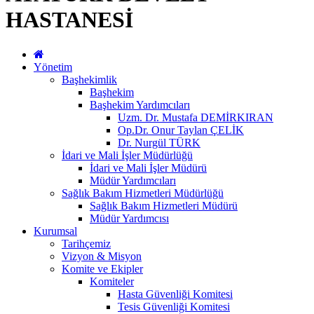
HASTANESİ
Yönetim
Başhekimlik
Başhekim
Başhekim Yardımcıları
Uzm. Dr. Mustafa DEMİRKIRAN
Op.Dr. Onur Taylan ÇELİK
Dr. Nurgül TÜRK
İdari ve Mali İşler Müdürlüğü
İdari ve Mali İşler Müdürü
Müdür Yardımcıları
Sağlık Bakım Hizmetleri Müdürlüğü
Sağlık Bakım Hizmetleri Müdürü
Müdür Yardımcısı
Kurumsal
Tarihçemiz
Vizyon & Misyon
Komite ve Ekipler
Komiteler
Hasta Güvenliği Komitesi
Tesis Güvenliği Komitesi