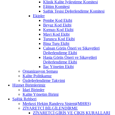
Klinik Kalite İyileştirme Komitesi
Eğitim Komitesi
Sağlık Tesisi Değerlendirme Komitesi
Ekipler
Pembe Kod Ekibi
Beyaz Kod Ekibi
Kırmızı Kod Ekibi
Mavi Kod Ekibi
Turuncu Kod Ekibi
Bina Turu Ekibi
Çalışan Görüş Öneri ve Şikayetleri
Değerlendirme Ekibi
Hasta Görüş Öneri ve Şikayetleri
Değerlendirme Ekibi
İlaç Yönetim Ekibi
Organizasyon Şeması
Kalite Politikamız
Özdeğerlendirme Takvimi
Hizmet Birimlerimiz
İdari Birimler
Kalite Yönetim Birimi
Sağlık Rehberi
Merkezi Hekim Randevu Sistemi(MHRS)
ZİYARETÇİ BİLGİLENDİRME
ZİYARETÇİ GİRİŞ VE ÇIKIŞ KURALLARI