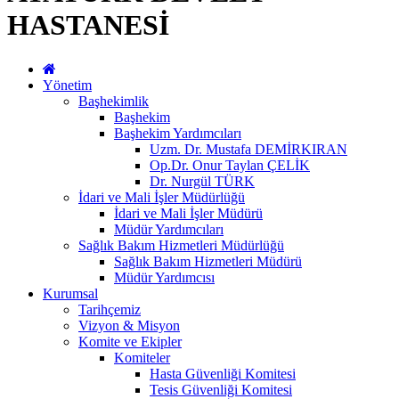
HASTANESİ
Yönetim
Başhekimlik
Başhekim
Başhekim Yardımcıları
Uzm. Dr. Mustafa DEMİRKIRAN
Op.Dr. Onur Taylan ÇELİK
Dr. Nurgül TÜRK
İdari ve Mali İşler Müdürlüğü
İdari ve Mali İşler Müdürü
Müdür Yardımcıları
Sağlık Bakım Hizmetleri Müdürlüğü
Sağlık Bakım Hizmetleri Müdürü
Müdür Yardımcısı
Kurumsal
Tarihçemiz
Vizyon & Misyon
Komite ve Ekipler
Komiteler
Hasta Güvenliği Komitesi
Tesis Güvenliği Komitesi