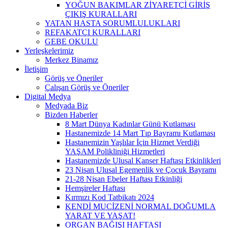
YOĞUN BAKIMLAR ZİYARETÇİ GİRİŞ
ÇIKIŞ KURALLARI
YATAN HASTA SORUMLULUKLARI
REFAKATÇI KURALLARI
GEBE OKULU
Yerleşkelerimiz
Merkez Binamız
İletişim
Görüş ve Öneriler
Çalışan Görüş ve Öneriler
Digital Medya
Medyada Biz
Bizden Haberler
8 Mart Dünya Kadınlar Günü Kutlaması
Hastanemizde 14 Mart Tıp Bayramı Kutlaması
Hastanemizin Yaşlılar İçin Hizmet Verdiği
YAŞAM Polikliniği Hizmetleri
Hastanemizde Ulusal Kanser Haftası Etkinlikleri
23 Nisan Ulusal Egemenlik ve Çocuk Bayramı
21-28 Nisan Ebeler Haftası Etkinliği
Hemşireler Haftası
Kırmızı Kod Tatbikatı 2024
KENDİ MUCİZENİ NORMAL DOĞUMLA
YARAT VE YAŞAT!
ORGAN BAĞIŞI HAFTASI