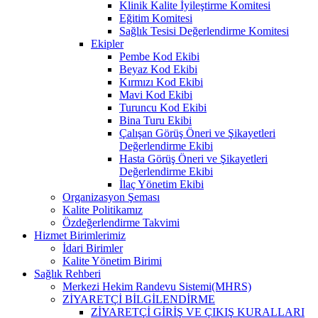
Klinik Kalite İyileştirme Komitesi
Eğitim Komitesi
Sağlık Tesisi Değerlendirme Komitesi
Ekipler
Pembe Kod Ekibi
Beyaz Kod Ekibi
Kırmızı Kod Ekibi
Mavi Kod Ekibi
Turuncu Kod Ekibi
Bina Turu Ekibi
Çalışan Görüş Öneri ve Şikayetleri
Değerlendirme Ekibi
Hasta Görüş Öneri ve Şikayetleri
Değerlendirme Ekibi
İlaç Yönetim Ekibi
Organizasyon Şeması
Kalite Politikamız
Özdeğerlendirme Takvimi
Hizmet Birimlerimiz
İdari Birimler
Kalite Yönetim Birimi
Sağlık Rehberi
Merkezi Hekim Randevu Sistemi(MHRS)
ZİYARETÇİ BİLGİLENDİRME
ZİYARETÇİ GİRİŞ VE ÇIKIŞ KURALLARI