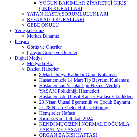
YOĞUN BAKIMLAR ZİYARETÇİ GİRİŞ
ÇIKIŞ KURALLARI
YATAN HASTA SORUMLULUKLARI
REFAKATÇI KURALLARI
GEBE OKULU
Yerleşkelerimiz
Merkez Binamız
İletişim
Görüş ve Öneriler
Çalışan Görüş ve Öneriler
Digital Medya
Medyada Biz
Bizden Haberler
8 Mart Dünya Kadınlar Günü Kutlaması
Hastanemizde 14 Mart Tıp Bayramı Kutlaması
Hastanemizin Yaşlılar İçin Hizmet Verdiği
YAŞAM Polikliniği Hizmetleri
Hastanemizde Ulusal Kanser Haftası Etkinlikleri
23 Nisan Ulusal Egemenlik ve Çocuk Bayramı
21-28 Nisan Ebeler Haftası Etkinliği
Hemşireler Haftası
Kırmızı Kod Tatbikatı 2024
KENDİ MUCİZENİ NORMAL DOĞUMLA
YARAT VE YAŞAT!
ORGAN BAĞIŞI HAFTASI