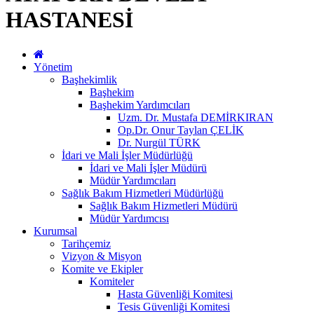
HASTANESİ
Yönetim
Başhekimlik
Başhekim
Başhekim Yardımcıları
Uzm. Dr. Mustafa DEMİRKIRAN
Op.Dr. Onur Taylan ÇELİK
Dr. Nurgül TÜRK
İdari ve Mali İşler Müdürlüğü
İdari ve Mali İşler Müdürü
Müdür Yardımcıları
Sağlık Bakım Hizmetleri Müdürlüğü
Sağlık Bakım Hizmetleri Müdürü
Müdür Yardımcısı
Kurumsal
Tarihçemiz
Vizyon & Misyon
Komite ve Ekipler
Komiteler
Hasta Güvenliği Komitesi
Tesis Güvenliği Komitesi