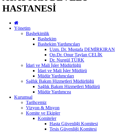
HASTANESİ
Yönetim
Başhekimlik
Başhekim
Başhekim Yardımcıları
Uzm. Dr. Mustafa DEMİRKIRAN
Op.Dr. Onur Taylan ÇELİK
Dr. Nurgül TÜRK
İdari ve Mali İşler Müdürlüğü
İdari ve Mali İşler Müdürü
Müdür Yardımcıları
Sağlık Bakım Hizmetleri Müdürlüğü
Sağlık Bakım Hizmetleri Müdürü
Müdür Yardımcısı
Kurumsal
Tarihçemiz
Vizyon & Misyon
Komite ve Ekipler
Komiteler
Hasta Güvenliği Komitesi
Tesis Güvenliği Komitesi