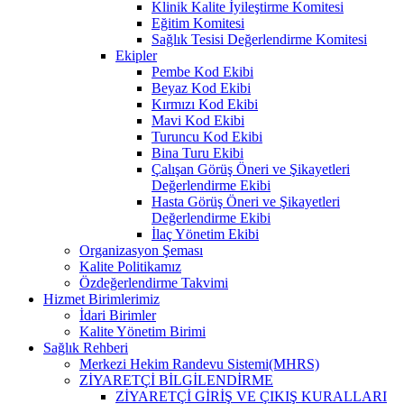
Klinik Kalite İyileştirme Komitesi
Eğitim Komitesi
Sağlık Tesisi Değerlendirme Komitesi
Ekipler
Pembe Kod Ekibi
Beyaz Kod Ekibi
Kırmızı Kod Ekibi
Mavi Kod Ekibi
Turuncu Kod Ekibi
Bina Turu Ekibi
Çalışan Görüş Öneri ve Şikayetleri
Değerlendirme Ekibi
Hasta Görüş Öneri ve Şikayetleri
Değerlendirme Ekibi
İlaç Yönetim Ekibi
Organizasyon Şeması
Kalite Politikamız
Özdeğerlendirme Takvimi
Hizmet Birimlerimiz
İdari Birimler
Kalite Yönetim Birimi
Sağlık Rehberi
Merkezi Hekim Randevu Sistemi(MHRS)
ZİYARETÇİ BİLGİLENDİRME
ZİYARETÇİ GİRİŞ VE ÇIKIŞ KURALLARI