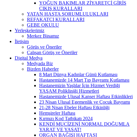
YOĞUN BAKIMLAR ZİYARETÇİ GİRİŞ
ÇIKIŞ KURALLARI
YATAN HASTA SORUMLULUKLARI
REFAKATÇI KURALLARI
GEBE OKULU
Yerleşkelerimiz
Merkez Binamız
İletişim
Görüş ve Öneriler
Çalışan Görüş ve Öneriler
Digital Medya
Medyada Biz
Bizden Haberler
8 Mart Dünya Kadınlar Günü Kutlaması
Hastanemizde 14 Mart Tıp Bayramı Kutlaması
Hastanemizin Yaşlılar İçin Hizmet Verdiği
YAŞAM Polikliniği Hizmetleri
Hastanemizde Ulusal Kanser Haftası Etkinlikleri
23 Nisan Ulusal Egemenlik ve Çocuk Bayramı
21-28 Nisan Ebeler Haftası Etkinliği
Hemşireler Haftası
Kırmızı Kod Tatbikatı 2024
KENDİ MUCİZENİ NORMAL DOĞUMLA
YARAT VE YAŞAT!
ORGAN BAĞIŞI HAFTASI