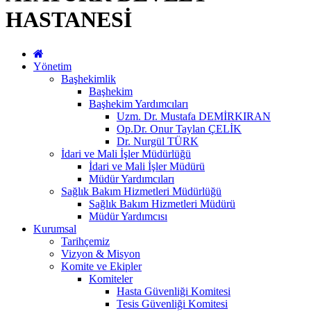
HASTANESİ
Yönetim
Başhekimlik
Başhekim
Başhekim Yardımcıları
Uzm. Dr. Mustafa DEMİRKIRAN
Op.Dr. Onur Taylan ÇELİK
Dr. Nurgül TÜRK
İdari ve Mali İşler Müdürlüğü
İdari ve Mali İşler Müdürü
Müdür Yardımcıları
Sağlık Bakım Hizmetleri Müdürlüğü
Sağlık Bakım Hizmetleri Müdürü
Müdür Yardımcısı
Kurumsal
Tarihçemiz
Vizyon & Misyon
Komite ve Ekipler
Komiteler
Hasta Güvenliği Komitesi
Tesis Güvenliği Komitesi