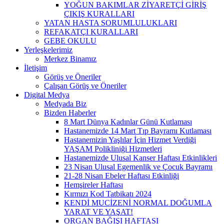
YOĞUN BAKIMLAR ZİYARETÇİ GİRİŞ
ÇIKIŞ KURALLARI
YATAN HASTA SORUMLULUKLARI
REFAKATÇI KURALLARI
GEBE OKULU
Yerleşkelerimiz
Merkez Binamız
İletişim
Görüş ve Öneriler
Çalışan Görüş ve Öneriler
Digital Medya
Medyada Biz
Bizden Haberler
8 Mart Dünya Kadınlar Günü Kutlaması
Hastanemizde 14 Mart Tıp Bayramı Kutlaması
Hastanemizin Yaşlılar İçin Hizmet Verdiği
YAŞAM Polikliniği Hizmetleri
Hastanemizde Ulusal Kanser Haftası Etkinlikleri
23 Nisan Ulusal Egemenlik ve Çocuk Bayramı
21-28 Nisan Ebeler Haftası Etkinliği
Hemşireler Haftası
Kırmızı Kod Tatbikatı 2024
KENDİ MUCİZENİ NORMAL DOĞUMLA
YARAT VE YAŞAT!
ORGAN BAĞIŞI HAFTASI