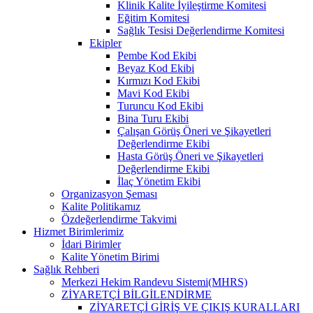
Klinik Kalite İyileştirme Komitesi
Eğitim Komitesi
Sağlık Tesisi Değerlendirme Komitesi
Ekipler
Pembe Kod Ekibi
Beyaz Kod Ekibi
Kırmızı Kod Ekibi
Mavi Kod Ekibi
Turuncu Kod Ekibi
Bina Turu Ekibi
Çalışan Görüş Öneri ve Şikayetleri
Değerlendirme Ekibi
Hasta Görüş Öneri ve Şikayetleri
Değerlendirme Ekibi
İlaç Yönetim Ekibi
Organizasyon Şeması
Kalite Politikamız
Özdeğerlendirme Takvimi
Hizmet Birimlerimiz
İdari Birimler
Kalite Yönetim Birimi
Sağlık Rehberi
Merkezi Hekim Randevu Sistemi(MHRS)
ZİYARETÇİ BİLGİLENDİRME
ZİYARETÇİ GİRİŞ VE ÇIKIŞ KURALLARI